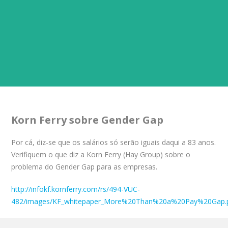
Korn Ferry sobre Gender Gap
Por cá, diz-se que os salários só serão iguais daqui a 83 anos.
Verifiquem o que diz a Korn Ferry (Hay Group) sobre o
problema do Gender Gap para as empresas.
http://infokf.kornferry.com/rs/494-VUC-
482/images/KF_whitepaper_More%20Than%20a%20Pay%20Gap.