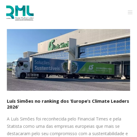
s
Empresas RML participaram no ciclo de webinars ESG
à 5.ª
e