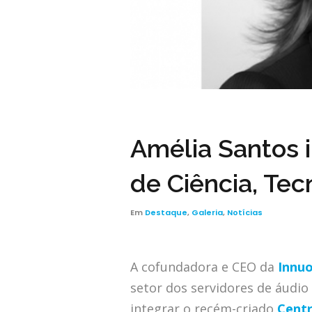
Amélia Santos 
de Ciência, Tec
Em
Destaque
,
Galeria
,
Notícias
A cofundadora e CEO da
Innu
setor dos servidores de áudio 
integrar o recém-criado
Centr