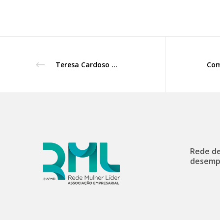
Teresa Cardoso Menezes revelou ‘Onde param as mulheres’
Rede de
desemp