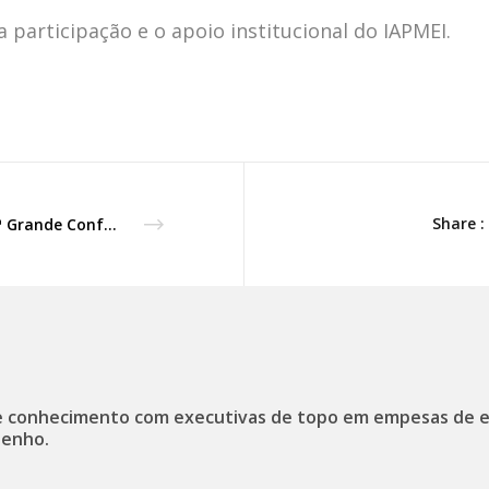
 participação e o apoio institucional do IAPMEI.
Share :
’12.ª Grande Conferência Liderança Feminina’, com a Executiva, em Lisboa.
 conhecimento com executivas de topo em empesas de 
enho.