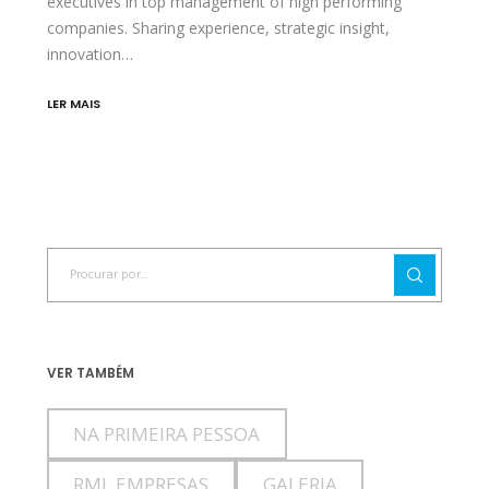
executives in top management of high performing
companies. Sharing experience, strategic insight,
innovation…
LER MAIS
VER TAMBÉM
NA PRIMEIRA PESSOA
RML EMPRESAS
GALERIA