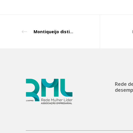
Montiqueijo distinguida com selo da igualdade salarial
Rede de
desemp