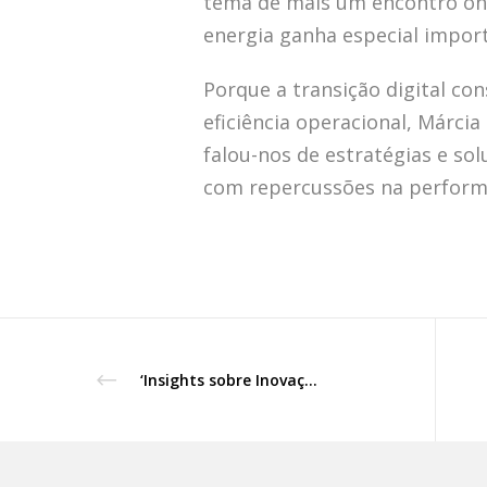
tema de mais um encontro on-
energia ganha especial impor
Porque a transição digital con
eficiência operacional, Márci
falou-nos de estratégias e s
com repercussões na perform
‘Insights sobre Inovação’, Sessão web, com Susana Coerver (Kindology) e Alexandra Machás (Scopen Portugal).