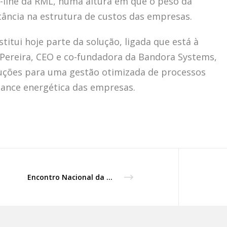
line da RML, numa altura em que o peso da
tância na estrutura de custos das empresas.
stitui hoje parte da solução, ligada que está à
a Pereira, CEO e co-fundadora da Bandora Systems,
oluções para uma gestão otimizada de processos
ance energética das empresas.
Encontro Nacional da Rede Mulher Líder 2022, Ilha do Pico, Açores.