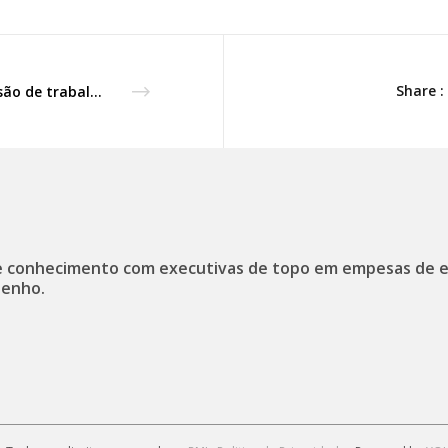
Share :
Sessão de trabalho e visita à Belcinto, em S. João da Madeira.
 conhecimento com executivas de topo em empesas de 
enho.