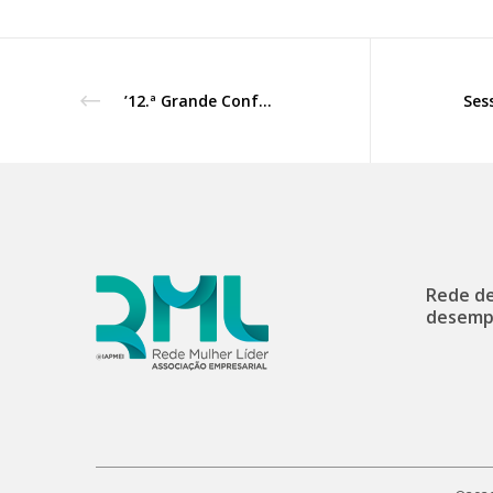
’12.ª Grande Conferência Liderança Feminina’, com a Executiva, em Lisboa.
Rede de
desemp