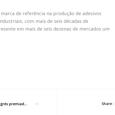
 marca de referência na produção de adesivos
industriais, com mais de seis décadas de
 presente em mais de seis dezenas de mercados um
Share :
Revigrés premiada nos Good Design Awards 22