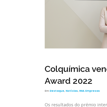
Colquímica venc
Award 2022
Em
Destaque
,
Notícias
,
RML Empresas
Os resultados do prémio inte