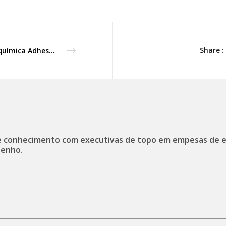
Share :
Colquímica Adhesives vence 1.º Prémio Inovação na Internacionalização 2024
 conhecimento com executivas de topo em empesas de 
enho.