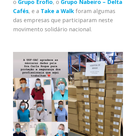
o
Grupo Erofio
, o
Grupo Nabeiro – Delta
Cafés
, e a
Take a Walk
foram algumas
das empresas que participaram neste
movimento solidário nacional.